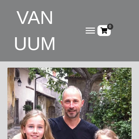
VAN
0
UUM