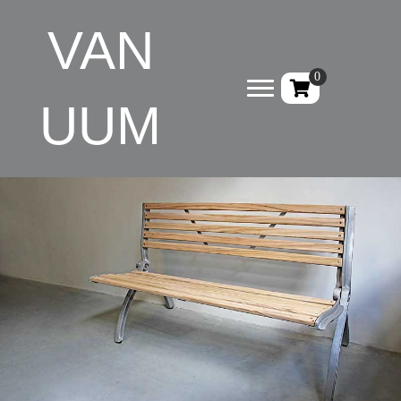
VAN
0
UUM