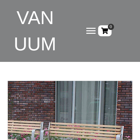
VAN
0
UUM