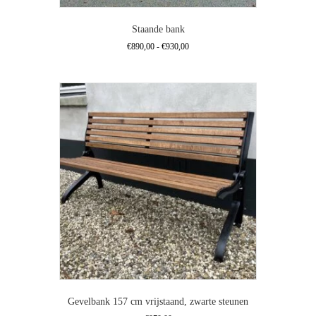
Staande bank
Prijsklasse:
€
890,00
-
€
930,00
€890,00
Dit
tot
product
€930,00
heeft
meerdere
variaties.
Deze
optie
kan
gekozen
worden
op
de
productpagina
Gevelbank 157 cm vrijstaand, zwarte steunen