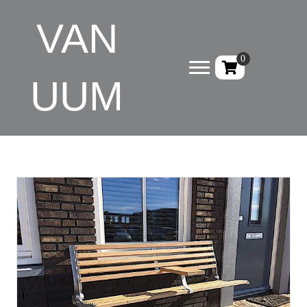
VAN
0
UUM