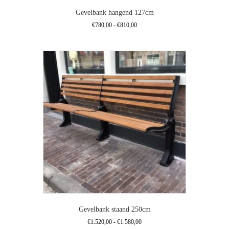
Gevelbank hangend 127cm
Prijsklasse:
€
780,00
-
€
810,00
€780,00
Dit
tot
product
€810,00
heeft
meerdere
variaties.
Deze
optie
kan
gekozen
worden
op
de
productpagina
Gevelbank staand 250cm
Prijsklasse:
€
1.520,00
-
€
1.580,00