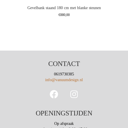
meerdere
Gevelbank staand 180 cm met blanke steunen
variaties.
Deze
€
880,00
optie
kan
gekozen
worden
op
de
productpagina
CONTACT
0619730385
info@vanuumdesign.nl
OPENINGSTIJDEN
Op afspraak