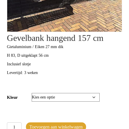
Gevelbank hangend 157 cm
Gietaluminium / Eiken 27 mm dik
H 83, D uitgeklapt 56 cm
Inclusief slotje
Levertijd: 3 weken
Kleur
Gevelbank
Toevoegen aan winkelwagen