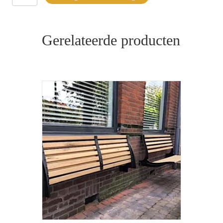
hangend
157
cm
aantal
Gerelateerde producten