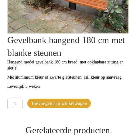
Gevelbank hangend 180 cm met
blanke steunen
Hangend model gevelbank 180 cm breed, met opklapbare zitting en
slotje.
Met aluminium kleur of zwarte gietsteunen, rall kleur op aanvraag.
Levertijd: 3 weken
Gevelbank
Toevoegen aan winkelwagen
hangend
180
cm
met
Gerelateerde producten
blanke