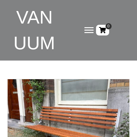
VAN
0
UUM