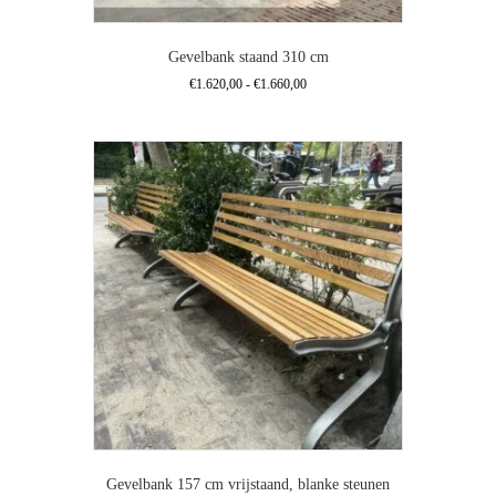
Gevelbank staand 310 cm
Prijsklasse:
€
1.620,00
-
€
1.660,00
€1.620,00
Dit
tot
product
€1.660,00
heeft
meerdere
variaties.
Deze
optie
kan
gekozen
worden
op
de
productpagina
Gevelbank 157 cm vrijstaand, blanke steunen