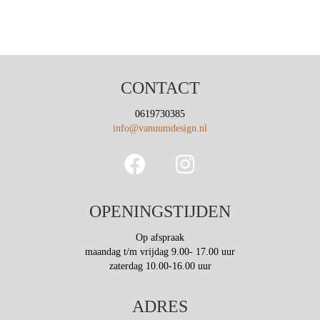
€1.580,00
heeft
meerdere
variaties.
Deze
optie
kan
CONTACT
gekozen
worden
0619730385
op
info@vanuumdesign.nl
de
productpagina
OPENINGSTIJDEN
Op afspraak
maandag t/m vrijdag 9.00- 17.00 uur
zaterdag 10.00-16.00 uur
ADRES