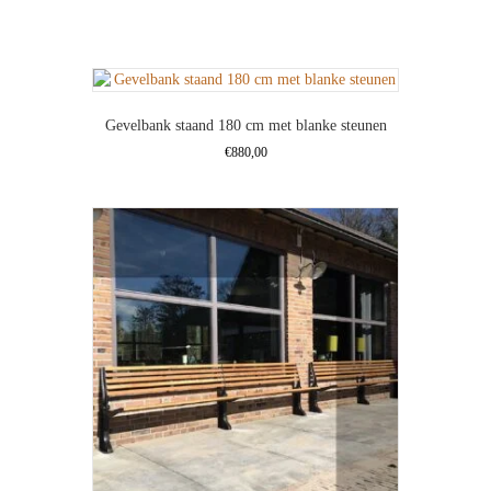
steunen
aantal
Gevelbank staand 180 cm met blanke steunen
€
880,00