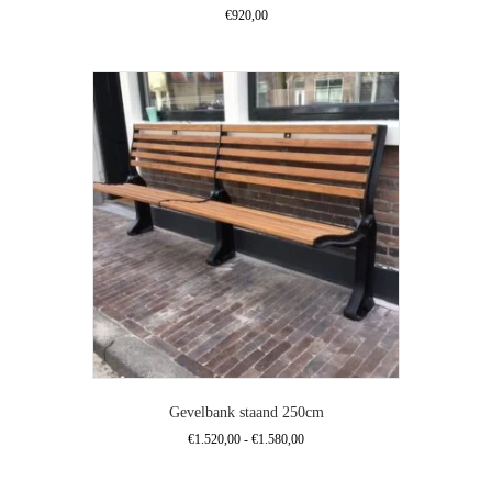
€
920,00
Gevelbank staand 250cm
Prijsklasse:
€
1.520,00
-
€
1.580,00
€1.520,00
Dit
tot
product