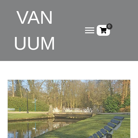
VAN
0
UUM