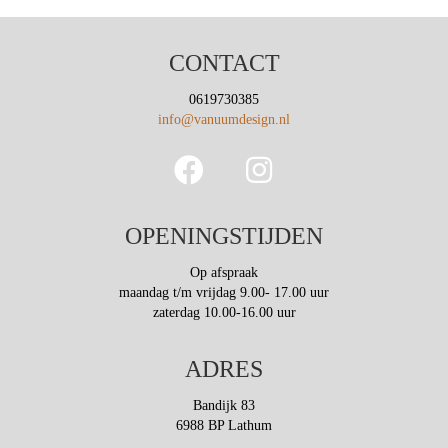
Deze
optie
kan
CONTACT
gekozen
worden
0619730385
op
info@vanuumdesign.nl
de
productpagina
OPENINGSTIJDEN
Op afspraak
maandag t/m vrijdag 9.00- 17.00 uur
zaterdag 10.00-16.00 uur
ADRES
Bandijk 83
6988 BP Lathum