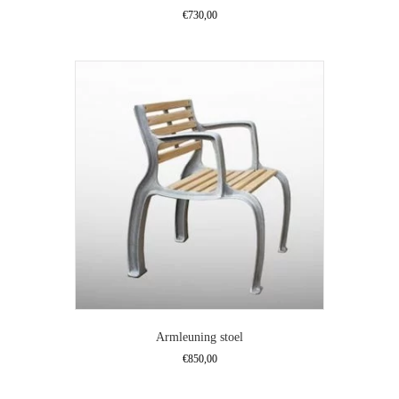
€
730,00
Dit
product
heeft
meerdere
variaties.
Deze
optie
kan
gekozen
worden
op
de
productpagina
Armleuning stoel
€
850,00