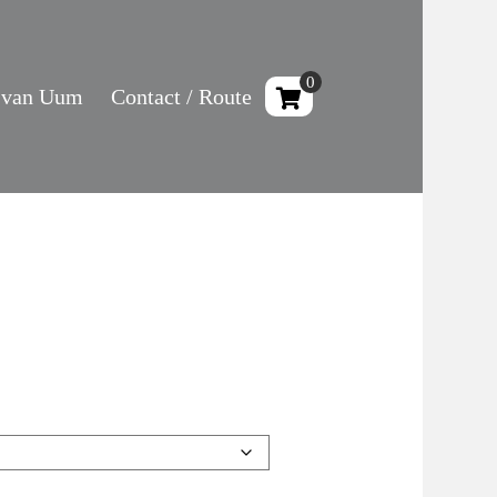
0
 van Uum
Contact / Route