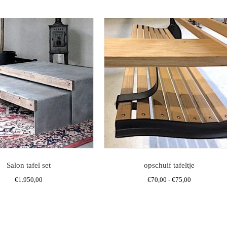
Salon tafel set
opschuif tafeltje
Prijsklasse:
€
1.950,00
€
70,00
-
€
75,00
€70,00
Dit
tot
product
€75,00
heeft