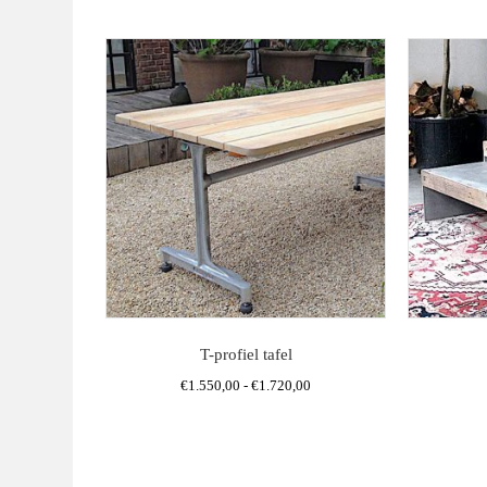
T-profiel tafel
Prijsklasse:
€
1.550,00
-
€
1.720,00
€1.550,00
Dit
tot
product
€1.720,00
heeft